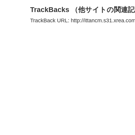
TrackBacks （他サイトの関連
TrackBack URL: http://ittancm.s31.xrea.com