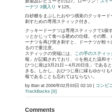
新製品レビューその127。ローソン：
スイ
ーナツ 3個入り
￥125。
白砂糖をまぶしたおやつ感覚のクッキード
刺すための専用スティック付き。
クッキードーナツは専用スティックで1個
ッとかじって食べる硬めの仕様。その際、
ーナツを再び突き刺すと、ドーナツが粉々
るので要注意。
スティックの突端には、
この手のスティッ
報」が記載されており、☆を抱えた温和そ
ひつじ座は3月21日～4月20日生」である
きる。しかし、おひつじ座に縁もゆかりも
報であることも忘れてはならない。
by ittan at 2006年02月03日 02:10 |
コンビ
TrackBacks [0]
Comments